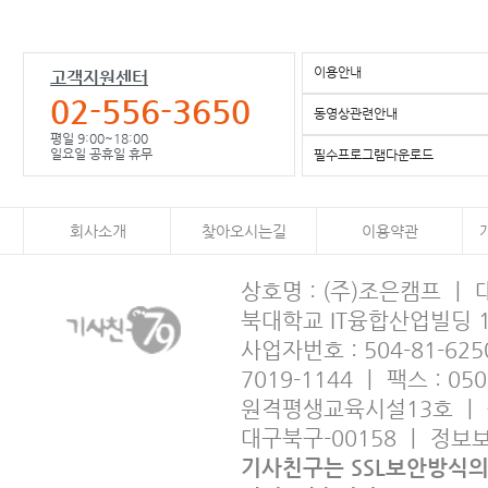
이용안내
고객지원센터
02-556-3650
동영상관련안내
평일 9:00~18:00
일요일 공휴일 휴무
필수프로그램다운로드
회사소개
찾아오시는길
이용약관
상호명 : (주)조은캠프 ㅣ
북대학교 IT융합산업빌딩 
사업자번호 : 504-81-6250
7019-1144 ㅣ 팩스 : 05
원격평생교육시설13호 ㅣ 출판사
대구북구-00158 ㅣ 정
기사친구는 SSL보안방식