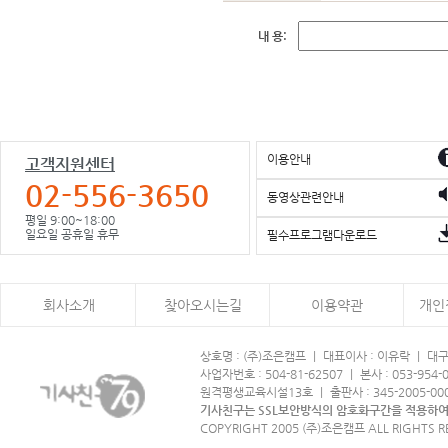
내 용:
이용안내
고객지원센터
02-556-3650
동영상관련안내
평일 9:00~18:00
일요일 공휴일 휴무
필수프로그램다운로드
회사소개
찾아오시는길
이용약관
개인
상호명 : (주)조은캠프 ㅣ 대표이사 : 이유락 ㅣ 
사업자번호 : 504-81-62507 ㅣ 본사 : 053-954-
원격평생교육시설13호 ㅣ 출판사 : 345-2005-00
기사친구는 SSL보안방식의 암호화구간을 적용하여
COPYRIGHT 2005 (주)조은캠프 ALL RIGHTS R