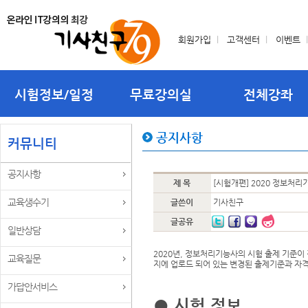
회원가입
l
고객센터
l
이벤트
l
시험정보/일정
무료강의실
전체강좌
공지사항
커뮤니티
공지사항
제 목
[시험개편] 2020 정보처리
교육생수기
글쓴이
기사친구
글공유
일반상담
2020년, 정보처리기능사의 시험 출제 기준이 
교육질문
지에 업로드 되어 있는 변경된 출제기준과 자
가답안서비스
● 시험 정보