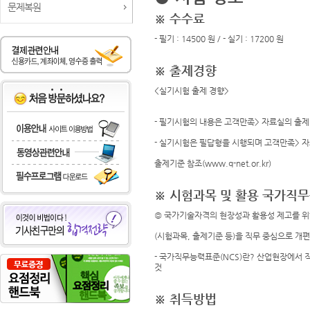
문제복원
※ 수수료
- 필기 : 14500 원 / - 실기 : 17200 원
※ 출제경향
<실기시험 출제 경향>
- 필기시험의 내용은 고객만족> 자료실의 출제
- 실기시험은 필답형을 시행되며 고객만족> 
출제기준 참조(www.q-net.or.kr)
※ 시험과목 및 활용 국가직무
◎ 국가기술자격의 현장성과 활용성 제고를 위
(시험과목, 출제기준 등)을 직무 중심으로 개편하
- 국가직무능력표준(NCS)란? 산업현장에서 
것
※ 취득방법