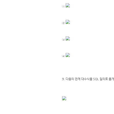
①
②
③
④
9. 다음의 관계 대수식을 SQL 질의로 옳게