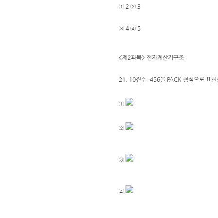
① 2 ② 3
③ 4 ④ 5
<제2과목> 전자계산기구조
21. 10진수 -456을 PACK 형식으로 표
①
②
③
④