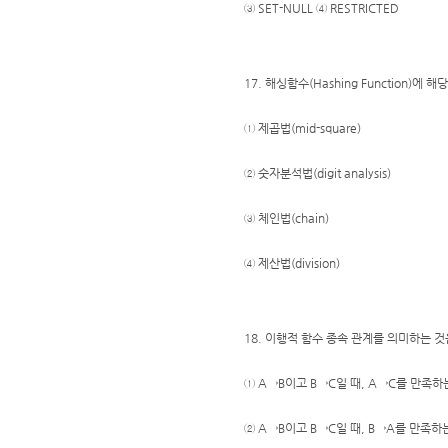
③ SET-NULL ④ RESTRICTED
17. 해싱함수(Hashing Function)에 
① 제곱법(mid-square)
② 숫자분석법(digit analysis)
③ 체인법(chain)
④ 제산법(division)
18. 이행적 함수 종속 관계를 의미하는 것
① A→B이고 B→C일 때, A→C를 만족하
② A→B이고 B→C일 때, B→A를 만족하