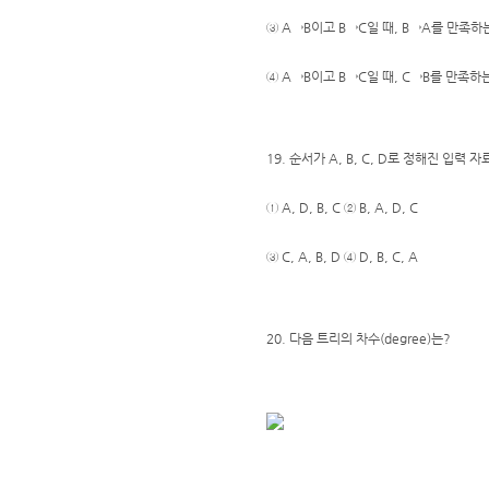
③ A→B이고 B→C일 때, B→A를 만족하
④ A→B이고 B→C일 때, C→B를 만족하는
19. 순서가 A, B, C, D로 정해진 입
① A, D, B, C ② B, A, D, C
③ C, A, B, D ④ D, B, C, A
20. 다음 트리의 차수(degree)는?