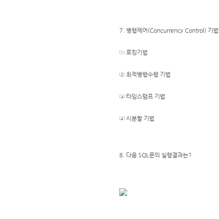
7. 병행제어(Concurrency Control)
① 로킹기법
② 최적병행수행 기법
③ 타임스램프 기법
④ 시분할 기법
8. 다음 SQL문의 실행결과는?