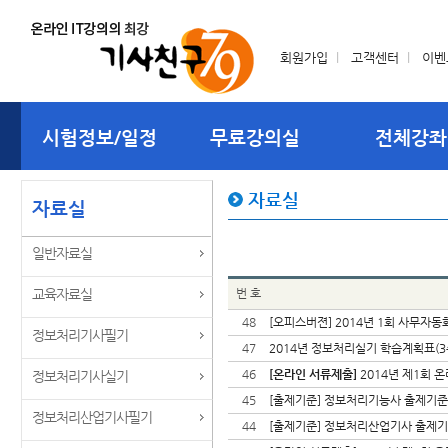
회원가입
l
고객센터
l
이벤
시험정보/일정
무료강의실
전체강좌
자료실
자료실
일반자료실
교육자료실
번 호
48
[오피스버젼] 2014년 1회 사무자
정보처리기사필기
47
2014년 정보처리실기 학습계획표(3
46
[온라인 서류제출]
2014년 제1회 
정보처리기사실기
45
[출제기준] 정보처리기능사 출제기준 안내
정보처리산업기사필기
44
[출제기준] 정보처리산업기사 출제기준 안