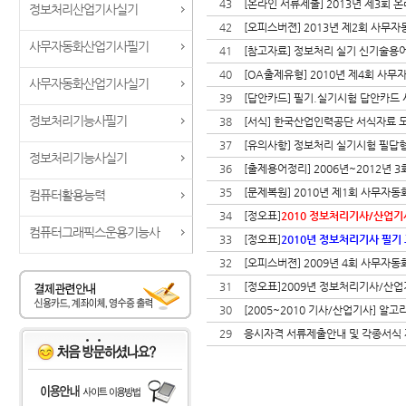
43
[온라인 서류제출] 2013년 제3회
정보처리산업기사실기
42
[오피스버젼] 2013년 제2회 사무
사무자동화산업기사필기
41
[참고자료] 정보처리 실기 신기술용
40
[OA출제유형] 2010년 제4회 사
사무자동화산업기사실기
39
[답안카드] 필기.실기시험 답안카드
정보처리기능사필기
38
[서식] 한국산업인력공단 서식자료 
37
[유의사항] 정보처리 실기시험 필답
정보처리기능사실기
36
[출제용어정리] 2006년~2012년 
35
[문제복원] 2010년 제1회 사무자
컴퓨터활용능력
34
[정오표]
2010 정보처리기사/산업기
컴퓨터그래픽스운용기능사
33
[정오표]
2010년 정보처리기사 필기
32
[오피스버젼] 2009년 4회 사무자
31
[정오표]2009년 정보처리기사/산업
30
[2005~2010 기사/산업기사] 알
29
응시자격 서류제출안내 및 각종서식