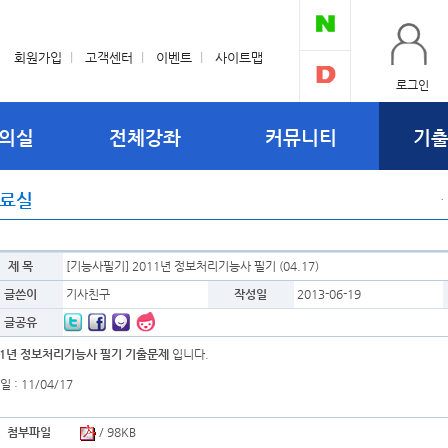
회원가입
l
고객센터
l
이벤트
l
사이트맵
로그인
의실
전체강좌
커뮤니티
기
료실
ㆍ
제 목
[기능사필기] 2011년 정보처리기능사 필기 (04.17)
글쓴이
기사친구
작성일
2013-06-19
글공유
11년 정보처리기능사 필기 기출문제
입니다.
 : 11/04/17
첨부파일
/ 98KB